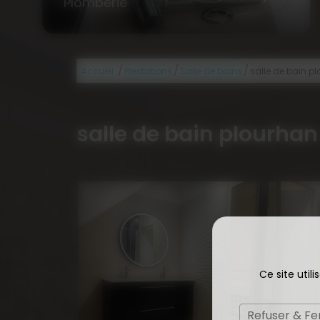
Plomberie
/
/
/
Accueil
Prestations
Salle de bains
salle de bain p
salle de bain plourhan
Ce site util
Refuser & F