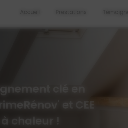
Accueil
Prestations
Témoign
gnement clé en
imeRénov' et CEE
à chaleur !