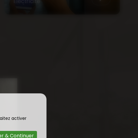
Électricité
aitez activer
r & Continuer