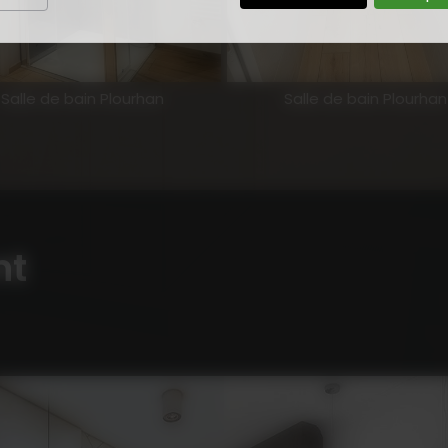
Salle de bain Plourhan
Salle de bain Plourhan
nt