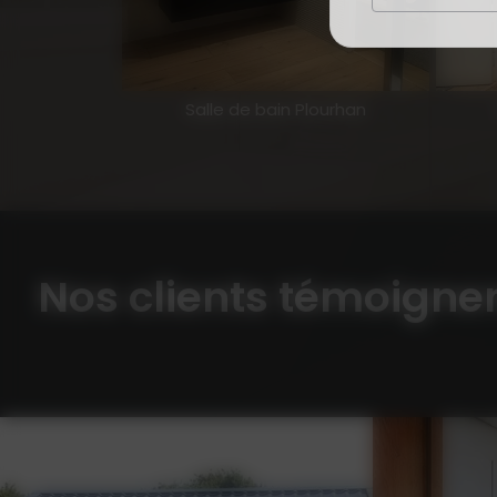
Salle de bain Plourhan
Nos clients témoigne