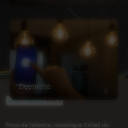
Électricité
/
/
Accueil
Prestations
Faïence
Pose de faïence, mosaïque Côtes du