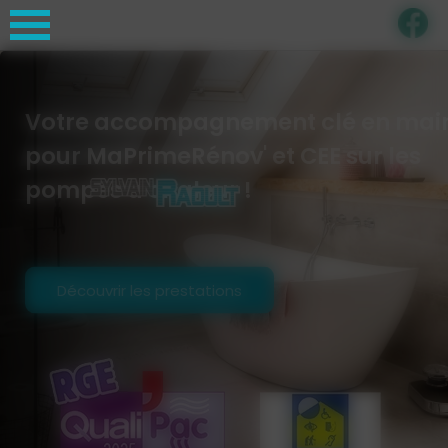
Panneau de gestion des cookies
Votre accompagnement clé en mai
pour MaPrimeRénov' et CEE sur les
pompes à chaleur !
Découvrir les prestations