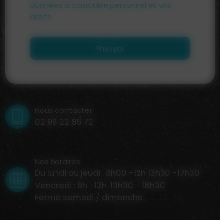
données à caractère personnel et vos
droits
Envoyer
Nous contacter
02 96 22 85 72
Nos horaires
Du lundi au jeudi : 8h00 -12h 13h30 -17h30
Vendredi : 8h -12h 13h30 - 16h30
Fermé samedi / dimanche