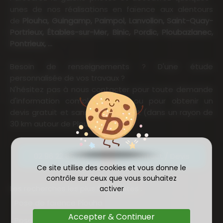
unes de nos réalisations en faïence aux alentours
de
Plouha, Guingamp, Paimpol, Lanvollon, Saint-Quay-
Portrieux, Étables-sur-Mer, Binic, Pordic, Ploubazlanec,
Pontrieux, ...
Besoin de renseignements ? D'une étude
personnalisée de vos travaux ?
N'hésitez pas à nous contacter pour toute demande
d'information complémentaire ou pour obtenir un
devis gratuit et sans engagement (dans un rayon de
30 km autour de Plouha).
02 96 22 85 72
Contact / Devis
Ce site utilise des cookies et vous donne le
contrôle sur ceux que vous souhaitez
Les recherches les plus fréquentes :
activer
Pose de faïence Plouha
Accepter & Continuer
Pose de faïence Guingamp