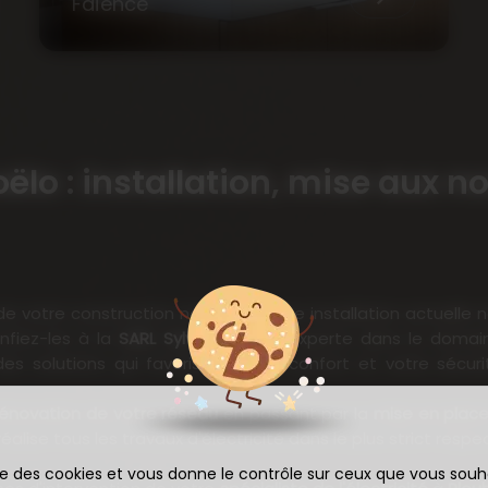
Faïence
oëlo : installation, mise aux
e votre construction neuve ou votre installation actuelle 
onfiez-les à la
SARL Sylvain Raoult
, experte dans le doma
des solutions qui favorisent votre confort et votre sécu
rénovation de votre réseau
en passant par la
mise en plac
éalise tous les travaux d'électricité dans le plus strict res
ise des cookies et vous donne le contrôle sur ceux que vous souh