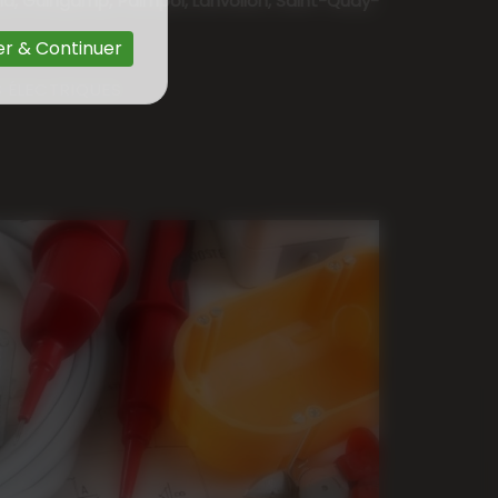
a, Guingamp, Paimpol, Lanvollon, Saint-Quay-
r & Continuer
 ÉLECTRIQUES