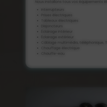
Nous installons tous vos équipements él
Interrupteurs
Prises électriques
Tableaux électriques
Disjoncteurs
Éclairage intérieur
Éclairage extérieur
Câblage multimédia, téléphonique, 
Chauffage électrique
Chauffe-eau