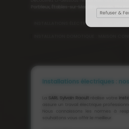
Découvrez ci-dessous l'ensemble des domaine
Portrieux, Étables-sur-Mer, Binic, Pordic, Ploubaz
Refuser & F
INSTALLATIONS ÉLECTRIQUES : NOS DIFFÉ
INSTALLATION DOMOTIQUE : MAISON CONN
Installations électriques : no
La
SARL Sylvain Raoult
réalise votre
inst
assure un travail électrique professionne
Nous connaissons les normes à respe
souhaitons vous offrir le meilleur.