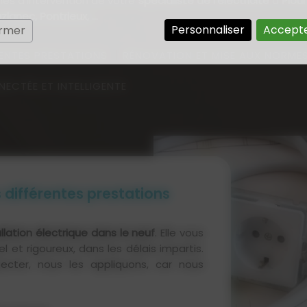
s d'intervention de votre
spécialiste de l'électricité
à
Plouh
lanec, Pontrieux, ...
Personnaliser
Accepte
ermer
RENTES PRESTATIONS
RÉNOVATION ET MISE AUX NORMES
ECTÉE ET INTELLIGENTE
s différentes prestations
allation électrique dans le neuf
. Elle vous
l et rigoureux, dans les délais impartis.
cter, nous les appliquons, car nous