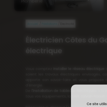
Plomberie
/
/
Accueil
Prestations
Électricité
Électricien Côtes du G
électrique
Vous comptez
installer le réseau électrique
d
soient les travaux électriques envisagés, c
apporte son savoir-faire et vous propose 
d'énergie.
De
l'installation de tableaux électriques
à la
tous vos équipements, la
SARL Sylvain Raoult
r
Ce site util