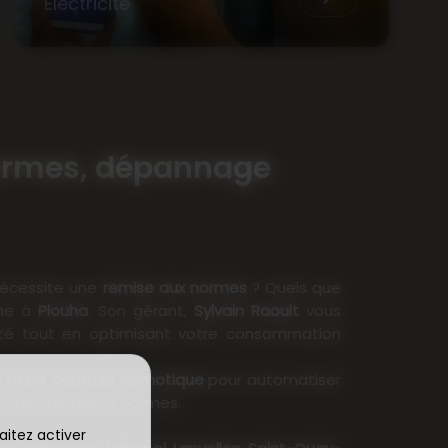
Électricité
 normes, dépannage
nécessite une
remise aux normes
? Quels que
ine à
Plouha
. Son gérant,
Sylvain Raoult
vous
rité tout en optimisant votre consommation
e d'une centrale domotique
pour automatiser
pect des dernières normes.
aitez activer