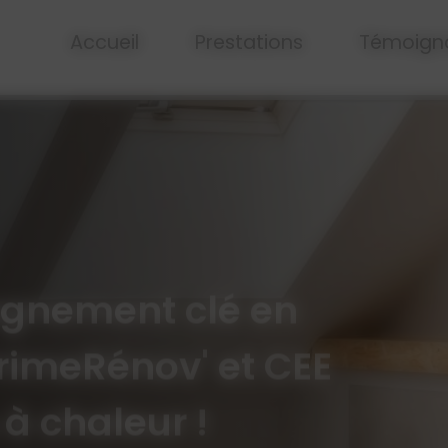
Accueil
Prestations
Témoign
gnement clé en
imeRénov' et CEE
à chaleur !