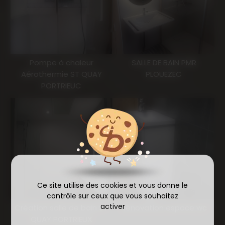
Pompe à chaleur
SALLE DE BAIN PMR
Aérothermie ST QUAY
PLOUEZEC
PORTRIEUC
Ce site utilise des cookies et vous donne le
contrôle sur ceux que vous souhaitez
activer
Création salle de bain ST
Rénovation espace wc
QUAY PORTRIEUX