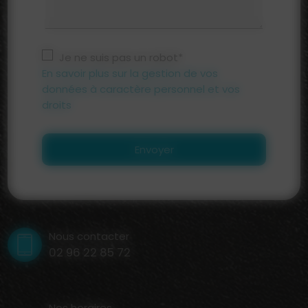
Je ne suis pas un robot*
En savoir plus sur la gestion de vos
données à caractère personnel et vos
droits
Envoyer
Nous contacter
02 96 22 85 72
Nos horaires