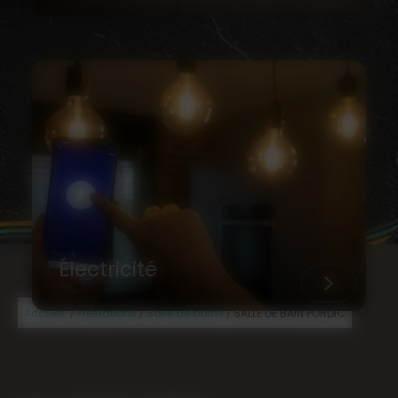
Électricité
/
/
/
Accueil
Prestations
Salle de bains
SALLE DE BAIN PORDIC