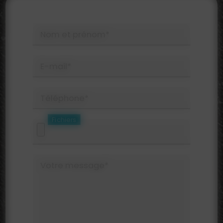
Nom et prénom*
E-mail*
Téléphone*
Fichiers
Votre message*