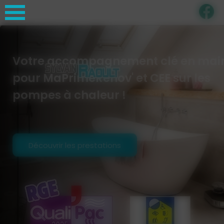
Panneau de gestion des cookies
Votre accompagnement clé en mai
pour MaPrimeRénov' et CEE sur les
pompes à chaleur !
Découvrir les prestations