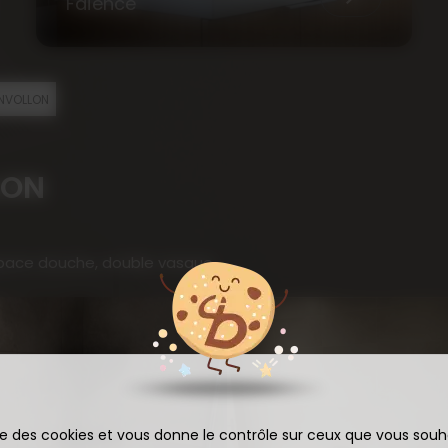
Faïence
ANVOLLON
LON
espace douche, double vasque
ise des cookies et vous donne le contrôle sur ceux que vous souh