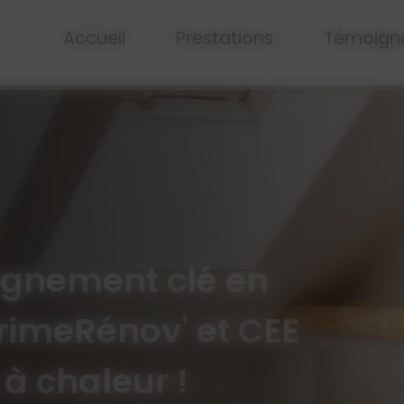
Accueil
Prestations
Témoign
gnement clé en
imeRénov' et CEE
à chaleur !