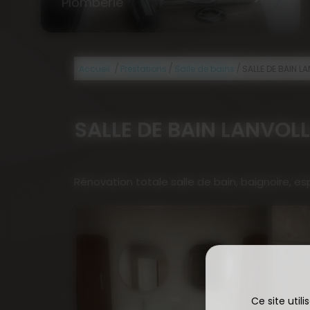
Plomberie
/
/
/
Accueil
Prestations
Salle de bains
SALLE DE BAIN L
SALLE DE BAIN LANVOL
Rénovation totale salle de bain, baignoire, 
Ce site util