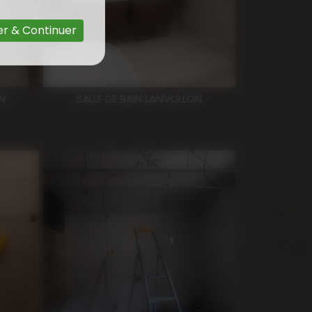
r & Continuer
N
SALLE DE BAIN LANVOLLON