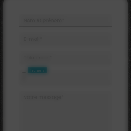
Nom et prénom*
E-mail*
Téléphone*
Fichiers
Votre message*