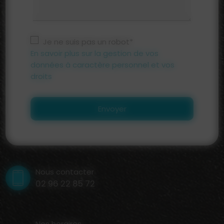
Je ne suis pas un robot*
En savoir plus sur la gestion de vos
données à caractère personnel et vos
droits
Envoyer
Nous contacter
02 96 22 85 72
Nos horaires