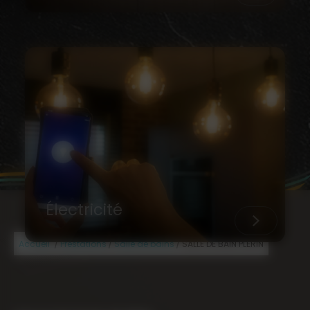
Électricité
/
/
/
Accueil
Prestations
Salle de bains
SALLE DE BAIN PLERIN